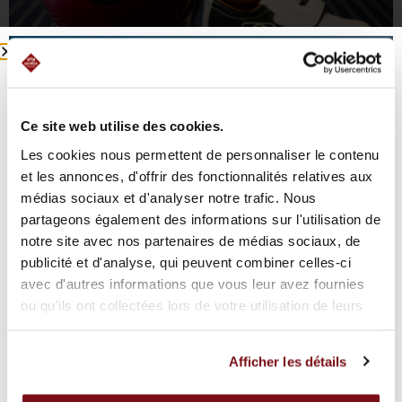
Ce site web utilise des cookies.
Pour cela nous vous proposons une variété
Les cookies nous permettent de personnaliser le contenu
d’activités incroyables ! Que ce soit avec nos pistes
et les annonces, d'offrir des fonctionnalités relatives aux
de Bowling, notre Laser Game, notre Trampoline
médias sociaux et d'analyser notre trafic. Nous
park, notre salle d’arcade et l’Île de Tortuga, qui est
partageons également des informations sur l'utilisation de
notre kids park. Nous avons tout ce qu’il faut pour
notre site avec nos partenaires de médias sociaux, de
vous divertir et vous amuser à tout âge.
publicité et d'analyse, qui peuvent combiner celles-ci
avec d'autres informations que vous leur avez fournies
ou qu'ils ont collectées lors de votre utilisation de leurs
Des formules qui s'adaptent à vos
services.
besoins
Afficher les détails